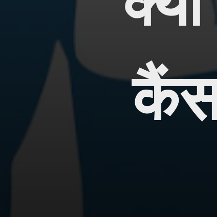
क्य
 कैं