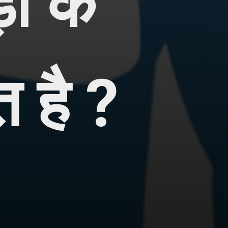
 के 
त है ?