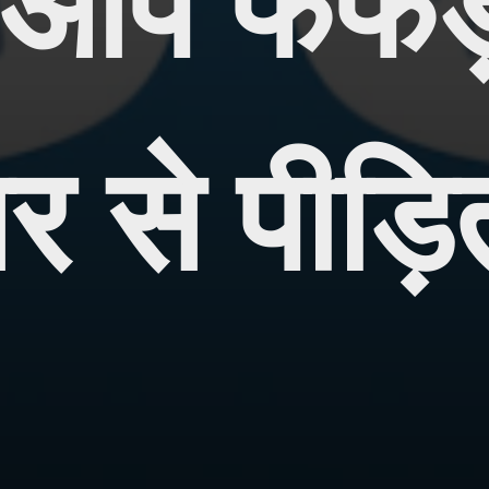
ा आप फेफड़ो
सर से पीड़ि